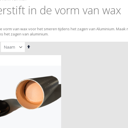
stift in de vorm van wax
 de vorm van wax voor het smeren tijdens het zagen van Aluminium. Maak 
ens het zagen van aluminium.
Van
hoog
naar
laag
sorteren