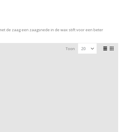
met de zaag een zaagsnede in de wax stift voor een beter
Tonen
Toon
als
Lijst
Foto-
tabel