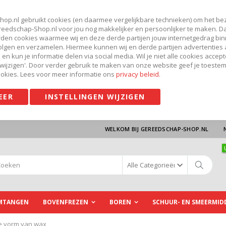
op.nl gebruikt cookies (en daarmee vergelijkbare technieken) om het be
reedschap-Shop.nl voor jou nog makkelijker en persoonlijker te maken. 
rden cookies waarmee wij en deze derde partijen jouw internetgedrag bi
olgen en verzamelen. Hiermee kunnen wij en derde partijen advertentie
en kun je informatie delen via social media. Wil je niet alle cookies accep
n wijzigen'. Door verder gebruik te maken van onze website geef je toeste
okies. Lees voor meer informatie ons
privacy beleid.
EER
INSTELLINGEN WIJZIGEN
WELKOM BIJ GEREEDSCHAP-SHOP.NL
k
Zoek
JMTANGEN
BOVENFREZEN
BOREN
SCHUUR- EN SMEERMID
de vorm van wax