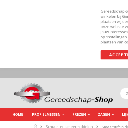
Gereedschap-Sh
winkelen bij Ge
plaatsen wij de
onze website v
jouw interesses 
op 'Instellinge
plaatsen van co
ACCEPT
Ga
naar
de
inhoud
Zoe
HOME
PROFIELMESSEN
FREZEN
ZAGEN
LI
Home
Schuur- en smeermiddelen
Smeerstift in 