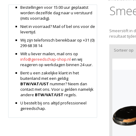
Smeer
Bestellingen voor 15:00 uur geplaatst
worden dezelfde dag naar u verstuurd
(mits voorradig).
Niet in voorraad? Mail of bel ons voor de
Smeerstift in
levertijd.
resultaat tijd
Wij zijn telefonisch bereikbaar op +31 (0)
299 68 38 14
Sorteer op
Wilt u liever mailen, mail ons op
info@gereedschap-shop.nl
en wij
reageren op werkdagen binnen 24 uur.
Bent u een zakelijke klant in het
buitenland met een geldig
BTW/VAT/UST
nummer? Neem dan
contact met ons. Voor u gelden namelijk
andere
BTW/VAT/UST
regels.
U bestelt bij ons altijd professioneel
gereedschap.