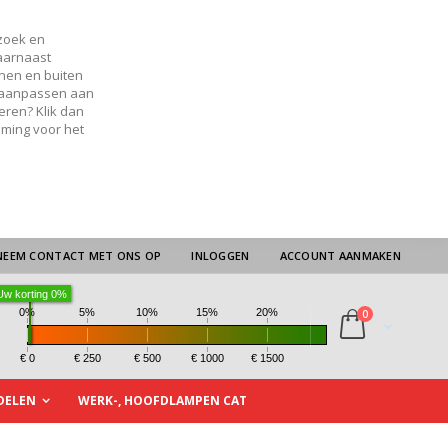
zoek en
Daarnaast
nnen en buiten
s aanpassen aan
teren? Klik dan
mming voor het
NEEM CONTACT MET ONS OP
INLOGGEN
ACCOUNT AANMAKEN
Uw korting
0
%
producten
0%
5%
10%
15%
20%
0
kar
€ 0
€ 250
€ 500
€ 1000
€ 1500
DELEN
WERK-, HOOFDLAMPEN CAT